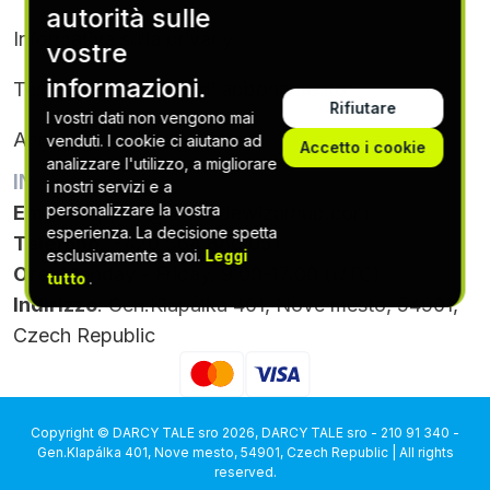
autorità sulle
Informativa sulla privacy
vostre
informazioni.
Termini e condizioni di abbonamento
Rifiutare
I vostri dati non vengono mai
Annullamento dell’iscrizione
venduti. I cookie ci aiutano ad
Accetto i cookie
analizzare l'utilizzo, a migliorare
INFORMAZIONI DI CONTATTO
i nostri servizi e a
personalizzare la vostra
Email
:
support@thecodewizarhub.com
esperienza. La decisione spetta
Telefono
: +420 564 880 051
esclusivamente a voi.
Leggi
Ore
: Monday - Friday, 9:00-17:00 (UTC)
tutto
.
Indirizzo
: Gen.Klapálka 401, Nove mesto, 54901,
Czech Republic
Copyright © DARCY TALE sro 2026, DARCY TALE sro - 210 91 340 -
Gen.Klapálka 401, Nove mesto, 54901, Czech Republic | All rights
reserved.