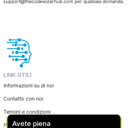
support@thecodewizarhub.com
per qualsiasi domanda.
LINK UTILI
Informazioni su di noi
Contatto con noi
Termini e condizioni
Avete piena
Politica sui cookie