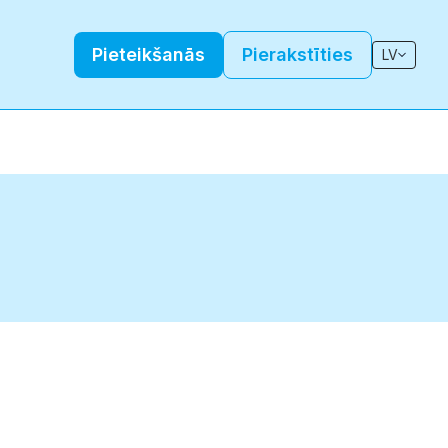
Pieteikšanās
Pierakstīties
LV