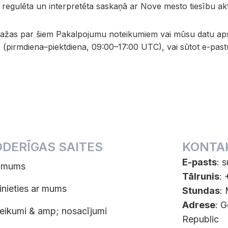
k regulēta un interpretēta saskaņā ar Nove mesto tiesību ak
i bažas par šiem Pakalpojumu noteikumiem vai mūsu datu aps
(pirmdiena–piektdiena, 09:00–17:00 UTC), vai sūtot e-pas
DERĪGAS SAITES
KONTA
E-pasts
:
s
 mums
Tālrunis
:
inieties ar mums
Stundas
:
Adrese
: 
eikumi & amp; nosacījumi
Republic