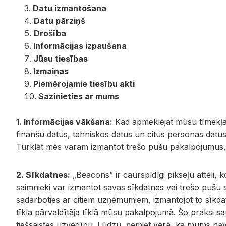
Datu izmantošana
Datu pārziņš
Drošība
Informācijas izpaušana
Jūsu tiesības
Izmaiņas
Piemērojamie tiesību akti
Sazinieties ar mums
1. Informācijas vākšana:
Kad apmeklējat mūsu tīmekļa v
finanšu datus, tehniskos datus un citus personas datu
Turklāt mēs varam izmantot trešo pušu pakalpojumus, la
2. Sīkdatnes:
„Beacons” ir caurspīdīgi pikseļu attēli, 
saimnieki var izmantot savas sīkdatnes vai trešo pušu sī
sadarboties ar citiem uzņēmumiem, izmantojot to sīkdat
tīkla pārvaldītāja tīklā mūsu pakalpojumā. Šo praksi s
tiešsaistes uzvedību. Lūdzu, ņemiet vērā, ka mums nav