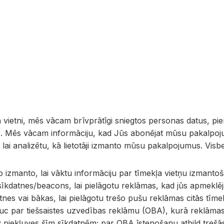
ietni, mēs vācam brīvprātīgi sniegtos personas datus, pie
s. Mēs vācam informāciju, kad Jūs abonējat mūsu pakalpoju
i analizētu, kā lietotāji izmanto mūsu pakalpojumus. Visbe
ko izmanto, lai vāktu informāciju par tīmekļa vietņu izmanto
kdatnes/beacons, lai pielāgotu reklāmas, kad jūs apmeklējat 
nes vai bākas, lai pielāgotu trešo pušu reklāmas citās tīm
auc par tiešsaistes uzvedības reklāmu (OBA), kurā reklāmas 
 piekļuves šīm sīkdatnēm; par OBA īstenošanu atbild trešā