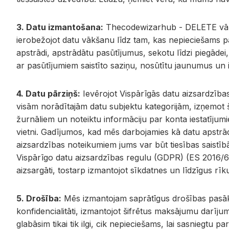
3. Datu izmantošana:
Thecodewizarhub - DELETE vāks 
ierobežojot datu vākšanu līdz tam, kas nepieciešams
apstrādi, apstrādātu pasūtījumus, sekotu līdzi piegādei
ar pasūtījumiem saistīto saziņu, nosūtītu jaunumus un 
4. Datu pārziņš:
Ievērojot Vispārīgās datu aizsardzīb
visām norādītajām datu subjektu kategorijām, izņemot šā
žurnāliem un noteiktu informāciju par konta iestatījumi
vietni. Gadījumos, kad mēs darbojamies kā datu apstrād
aizsardzības noteikumiem jums var būt tiesības saistī
Vispārīgo datu aizsardzības regulu (GDPR) (ES 2016/679
aizsargāti, tostarp izmantojot sīkdatnes un līdzīgus rīk
5. Drošība:
Mēs izmantojam saprātīgus drošības pasākum
konfidencialitāti, izmantojot šifrētus maksājumu darīju
glabāsim tikai tik ilgi, cik nepieciešams, lai sasniegt