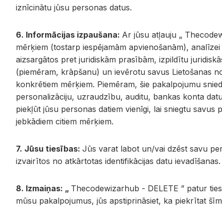
iznīcinātu jūsu personas datus.
6. Informācijas izpaušana:
Ar jūsu atļauju „ Thecodew
mērķiem (tostarp iespējamām apvienošanām), analīzei un
aizsargātos pret juridiskām prasībām, izpildītu juridisk
(piemēram, krāpšanu) un ievērotu savus Lietošanas no
konkrētiem mērķiem. Piemēram, šie pakalpojumu snied
personalizāciju, uzraudzību, auditu, bankas konta dat
piekļūt jūsu personas datiem vienīgi, lai sniegtu sav
jebkādiem citiem mērķiem.
7. Jūsu tiesības:
Jūs varat labot un/vai dzēst savu pers
izvairītos no atkārtotas identifikācijas datu ievadīšanas.
8. Izmaiņas: „
Thecodewizarhub - DELETE ” patur tiesīb
mūsu pakalpojumus, jūs apstiprināsiet, ka piekrītat šī