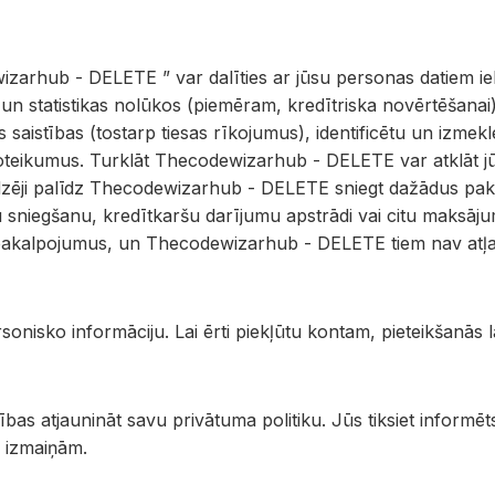
izarhub - DELETE ” var dalīties ar jūsu personas datiem ie
 statistikas nolūkos (piemēram, kredītriska novērtēšanai). Š
ās saistības (tostarp tiesas rīkojumus), identificētu un izmek
teikumus. Turklāt Thecodewizarhub - DELETE var atklāt jū
zēji palīdz Thecodewizarhub - DELETE sniegt dažādus paka
u sniegšanu, kredītkaršu darījumu apstrādi vai citu maksāj
us pakalpojumus, un Thecodewizarhub - DELETE tiem nav atļa
onisko informāciju. Lai ērti piekļūtu kontam, pieteikšanās la
as atjaunināt savu privātuma politiku. Jūs tiksiet informēt
m izmaiņām.