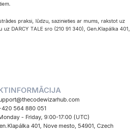
tiem.
trādes praksi, lūdzu, sazinieties ar mums, rakstot uz
tu uz DARCY TALE sro (210 91 340), Gen.Klapálka 401,
KTINFORMĀCIJA
upport@thecodewizarhub.com
 +420 564 880 051
 Monday - Friday, 9:00-17:00 (UTC)
Gen.Klapálka 401, Nove mesto, 54901, Czech