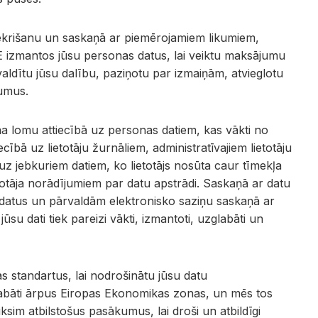
ekrišanu un saskaņā ar piemērojamiem likumiem,
 izmantos jūsu personas datus, lai veiktu maksājumu
aldītu jūsu dalību, paziņotu par izmaiņām, atvieglotu
jumus.
 lomu attiecībā uz personas datiem, kas vākti no
bā uz lietotāju žurnāliem, administratīvajiem lietotāju
uz jebkuriem datiem, ko lietotājs nosūta caur tīmekļa
totāja norādījumiem par datu apstrādi. Saskaņā ar datu
 datus un pārvaldām elektronisko saziņu saskaņā ar
 dati tiek pareizi vākti, izmantoti, uzglabāti un
s standartus, lai nodrošinātu jūsu datu
zglabāti ārpus Eiropas Ekonomikas zonas, un mēs tos
ksim atbilstošus pasākumus, lai droši un atbildīgi