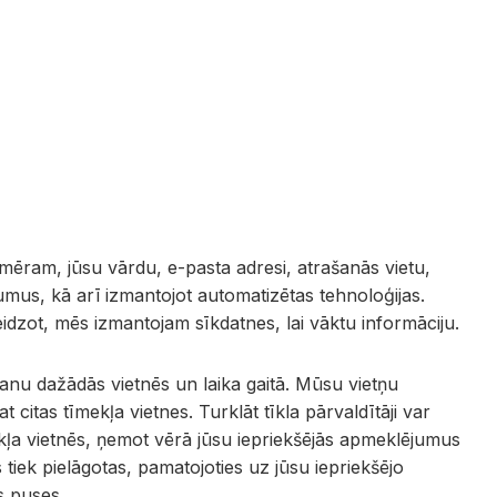
mēram, jūsu vārdu, e-pasta adresi, atrašanās vietu,
mus, kā arī izmantojot automatizētas tehnoloģijas.
idzot, mēs izmantojam sīkdatnes, lai vāktu informāciju.
šanu dažādās vietnēs un laika gaitā. Mūsu vietņu
citas tīmekļa vietnes. Turklāt tīkla pārvaldītāji var
ekļa vietnēs, ņemot vērā jūsu iepriekšējās apmeklējumus
tiek pielāgotas, pamatojoties uz jūsu iepriekšējo
s puses.