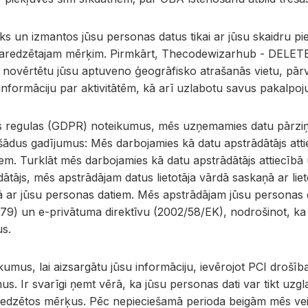
un izmantos jūsu personas datus tikai ar jūsu skaidru pi
 paredzētajam mērķim. Pirmkārt, Thecodewizarhub - DELETE
, novērtētu jūsu aptuveno ģeogrāfisko atrašanās vietu, pārv
informāciju par aktivitātēm, kā arī uzlabotu savus pakalpo
as regulas (GDPR) noteikumus, mēs uzņemamies datu pārziņa
dus gadījumus: Mēs darbojamies kā datu apstrādātājs attiecī
em. Turklāt mēs darbojamies kā datu apstrādātājs attiecībā 
ātājs, mēs apstrādājam datus lietotāja vārdā saskaņā ar lie
bā ar jūsu personas datiem. Mēs apstrādājam jūsu personas
) un e-privātuma direktīvu (2002/58/EK), nodrošinot, ka jūsu
us.
us, lai aizsargātu jūsu informāciju, ievērojot PCI drošība
mus. Ir svarīgi ņemt vērā, ka jūsu personas dati var tikt u
u paredzētos mērķus. Pēc nepieciešamā perioda beigām mēs vei