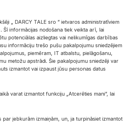
kšēji „ DARCY TALE sro ” ietvaros administratīviem
ī informācijas nodošana tiek veikta arī, lai
lētu potenciālas aizliegtas vai nelikumīgas darbības
su informāciju trešo pušu pakalpojumu sniedzējiem
lpojumus, piemēram, IT atbalstu, pielāgošanu,
umu metožu apstrādi. Šie pakalpojumu sniedzēji var
uts izmantot vai izpaust jūsu personas datus
ikā varat izmantot funkciju „Atcerēties mani”, lai
s par jebkurām izmaiņām, un, ja turpināsiet izmantot