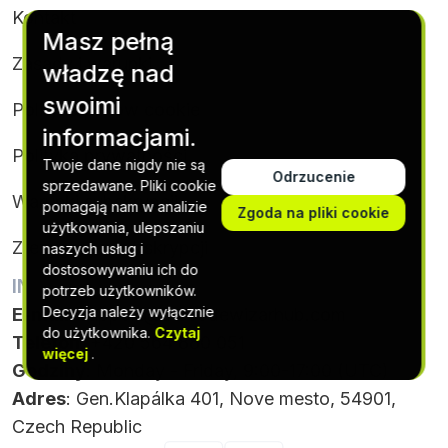
Kontakt
Masz pełną
Zasady i warunki
władzę nad
swoimi
Polityka plików cookie
informacjami.
Polityka prywatności
Twoje dane nigdy nie są
Odrzucenie
sprzedawane. Pliki cookie
Warunki subskrypcji
pomagają nam w analizie
Zgoda na pliki cookie
użytkowania, ulepszaniu
Zrezygnuj z subskrypcji
naszych usług i
dostosowywaniu ich do
INFORMACJE KONTAKTOWE
potrzeb użytkowników.
Decyzja należy wyłącznie
E-mail
:
support@thecodewizarhub.com
do użytkownika.
Czytaj
Telefon
: +420 564 880 051
więcej
.
Godziny
: Monday - Friday, 9:00-17:00 (UTC)
Adres
: Gen.Klapálka 401, Nove mesto, 54901,
Czech Republic