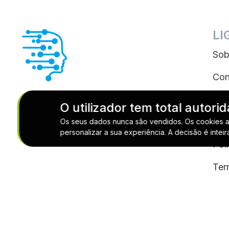
LI
Sob
Con
Ter
O utilizador tem total autor
Pol
Os seus dados nunca são vendidos. Os cookies aju
personalizar a sua experiência. A decisão é intei
Pol
Ter
Anu