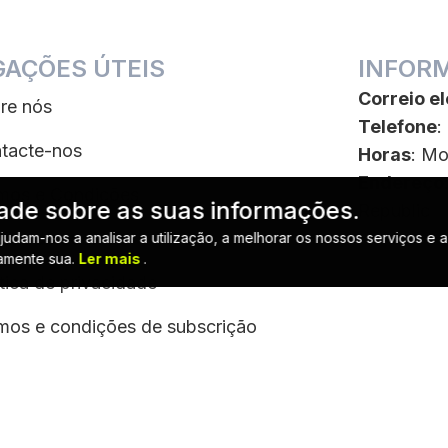
GAÇÕES ÚTEIS
INFOR
Correio el
re nós
Telefone
:
tacte-nos
Horas
: Mo
Endereço
mos e Condições
idade sobre as suas informações.
Republic
ítica de cookies
dam-nos a analisar a utilização, a melhorar os nossos serviços e a
ramente sua.
Ler mais
.
ítica de privacidade
mos e condições de subscrição
lar a subscrição