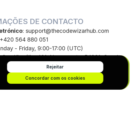
MAÇÕES DE CONTACTO
etrónico
:
support@thecodewizarhub.com
 +420 564 880 051
nday - Friday, 9:00-17:00 (UTC)
: Gen.Klapálka 401, Nove mesto, 54901, Czech
Rejeitar
Concordar com os cookies