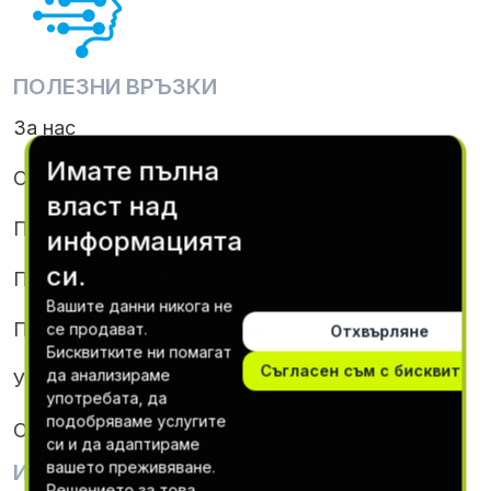
ПОЛЕЗНИ ВРЪЗКИ
За нас
Имате пълна
Свържете се с нас
власт над
Правила & Условия
информацията
си.
Политика за използване на бисквитки
Вашите данни никога не
Политика за поверителност
се продават.
Отхвърляне
Бисквитките ни помагат
Съгласен съм с бисквиткит
да анализираме
Условия за абонамент &
употребата, да
подобряваме услугите
Отписване от абонамента
си и да адаптираме
вашето преживяване.
ИНФОРМАЦИЯ ЗА КОНТАКТ
Решението за това