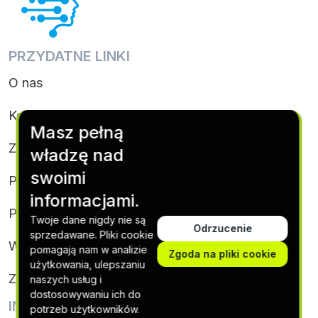
PRZYDATNE LINKI
O nas
Kontakt
Masz pełną
Zasady i warunki
władzę nad
swoimi
Polityka plików cookie
informacjami.
Polityka prywatności
Twoje dane nigdy nie są
Odrzucenie
sprzedawane. Pliki cookie
Warunki subskrypcji
pomagają nam w analizie
Zgoda na pliki cookie
użytkowania, ulepszaniu
Zrezygnuj z subskrypcji
naszych usług i
dostosowywaniu ich do
INFORMACJE KONTAKTOWE
potrzeb użytkowników.