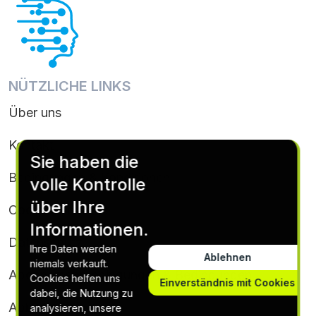
NÜTZLICHE LINKS
Über uns
Kontakt
Sie haben die
Bedingungen & Konditionen
volle Kontrolle
über Ihre
Cookie-Richtlinie
Informationen.
Datenschutz
Ihre Daten werden
Ablehnen
niemals verkauft.
Abonnementbedingungen & Bedingungen
Cookies helfen uns
Einverständnis mit Cookies
dabei, die Nutzung zu
Abbestellen
analysieren, unsere