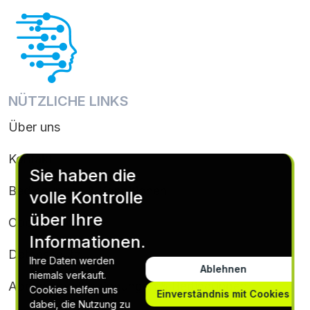
NÜTZLICHE LINKS
Über uns
Kontakt
Sie haben die
Bedingungen & Konditionen
volle Kontrolle
über Ihre
Cookie-Richtlinie
Informationen.
Datenschutz
Ihre Daten werden
Ablehnen
niemals verkauft.
Abonnementbedingungen & Bedingungen
Cookies helfen uns
Einverständnis mit Cookies
dabei, die Nutzung zu