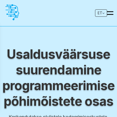
ET
Usaldusväärsuse
suurendamine
programmeerimise
põhimõistete osas
Keskendutakse olulistele kodeerimisoskustele,