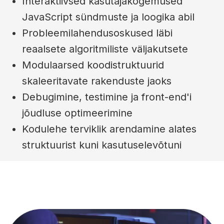
Interaktiivsed kasutajakogemused
JavaScript sündmuste ja loogika abil
Probleemilahendusoskused läbi
reaalsete algoritmiliste väljakutsete
Modulaarsed koodistruktuurid
skaleeritavate rakenduste jaoks
Debugimine, testimine ja front-end'i
jõudluse optimeerimine
Kodulehe terviklik arendamine alates
struktuurist kuni kasutuselevõtuni