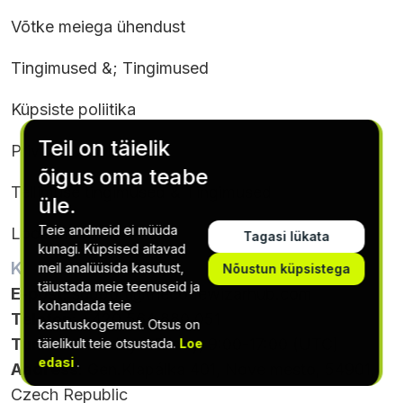
Võtke meiega ühendust
Tingimused &; Tingimused
Küpsiste poliitika
Teil on täielik
Privaatsuspoliitika
õigus oma teabe
Tellimuse tingimused & Tingimused
üle.
Teie andmeid ei müüda
Loobumine
Tagasi lükata
kunagi. Küpsised aitavad
KONTAKTANDMED
meil analüüsida kasutust,
Nõustun küpsistega
täiustada meie teenuseid ja
E-post
:
support@thecodewizarhub.com
kohandada teie
Telefon
: +420 564 880 051
kasutuskogemust. Otsus on
Tunnid
: Monday - Friday, 9:00-17:00 (UTC)
täielikult teie otsustada.
Loe
edasi
.
Aadress
: Gen.Klapálka 401, Nove mesto, 54901,
Czech Republic