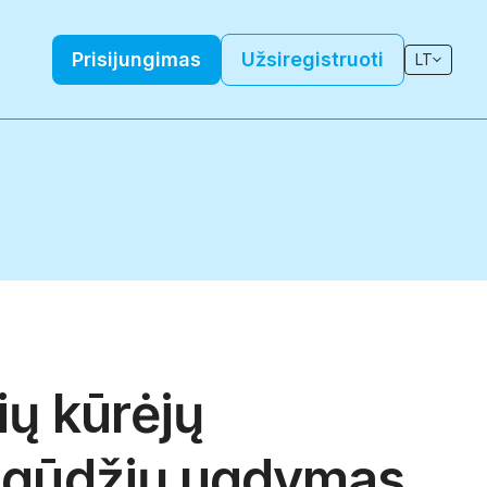
Prisijungimas
Užsiregistruoti
LT
ių kūrėjų
 įgūdžių ugdymas