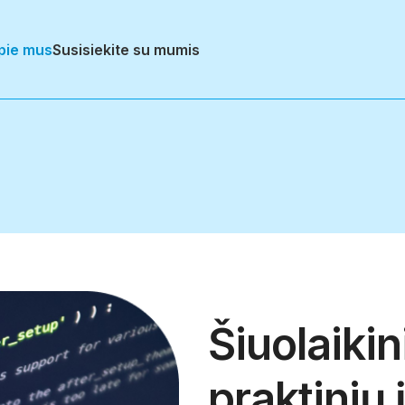
pie mus
Susisiekite su mumis
Šiuolaikin
praktinių