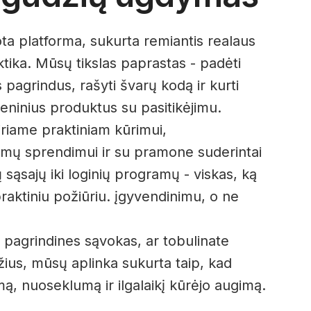
ta platforma, sukurta remiantis realaus
tika. Mūsų tikslas paprastas - padėti
 pagrindus, rašyti švarų kodą ir kurti
eninius produktus su pasitikėjimu.
riame praktiniam kūrimui,
emų sprendimui ir su pramone suderintai
 sąsajų iki loginių programų - viskas, ką
raktiniu požiūriu. įgyvendinimu, o ne
 pagrindines sąvokas, ar tobulinate
ius, mūsų aplinka sukurta taip, kad
mą, nuoseklumą ir ilgalaikį kūrėjo augimą.