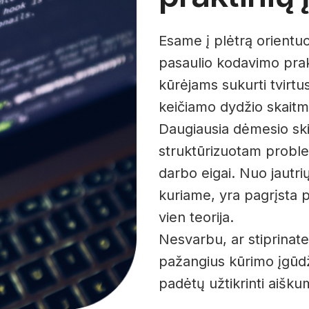
Esame į plėtrą orientuo
pasaulio kodavimo prak
kūrėjams sukurti tvirtus
keičiamo dydžio skaitm
Daugiausia dėmesio ski
struktūrizuotam probl
darbo eigai. Nuo jautrių
kuriame, yra pagrįsta p
vien teorija.
Nesvarbu, ar stiprinate
pažangius kūrimo įgūdž
padėtų užtikrinti aišku