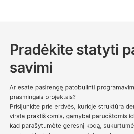
Pradėkite statyti 
savimi
Ar esate pasirengę patobulinti programavimo 
prasmingais projektais?
Prisijunkite prie erdvės, kurioje struktūra d
virsta praktiškomis, gamybai paruoštomis idė
kad parašytumėte geresnį kodą, sukurtumėt