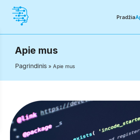
Pradžia
A
Apie mus
Pagrindinis
» Apie mus