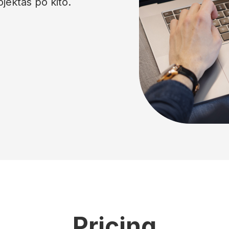
jektas po kito.
Pricing