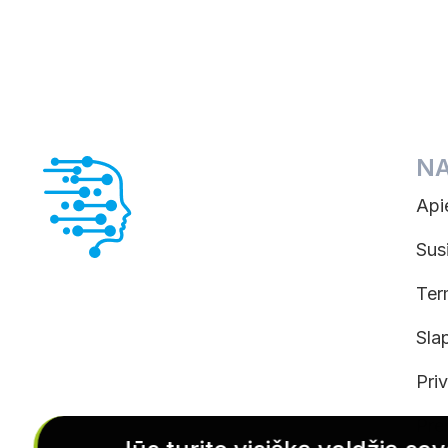
N
Api
Sus
Ter
Sla
Pri
Pre