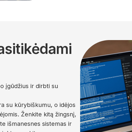
pasitikėdami
įgūdžius ir dirbti su
era su kūrybiškumu, o idėjos
jomis. Ženkite kitą žingsnį,
e išmanesnes sistemas ir