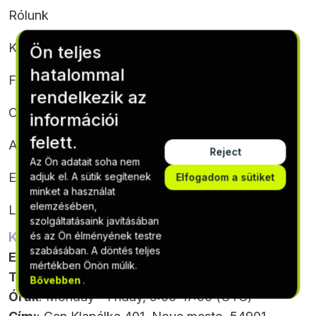
Rólunk
Kapcsolatfelvétel
Ön teljes
hatalommal
Feltételek & feltételek
rendelkezik az
Cookie-szabályzat
információi
felett.
Adatvédelmi irányelvek
Reject
Az Ön adatait soha nem
Előfizetési feltételek és feltételek
adjuk el. A sütik segítenek
Elfogadom a sütiket
minket a használat
elemzésében,
Leiratkozás
szolgáltatásaink javításában
KAPCSOLATTARTÁSI ADATOK
és az Ön élményének testre
szabásában. A döntés teljes
Email
:
support@thecodewizarhub.com
mértékben Önön múlik.
Telefon
: +420 564 880 051
Bővebben
.
Órák
: Monday - Friday, 9:00-17:00 (UTC)