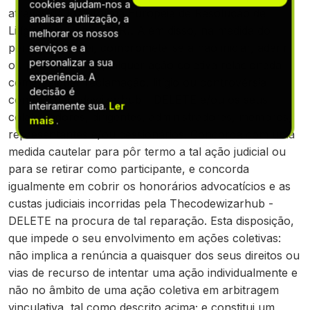
cookies ajudam-nos a
através da Plataforma Europeia de Resolução de
analisar a utilização, a
Litígios em Linha (ODR). Além disso, na medida do
melhorar os nossos
permitido por lei, compromete-se a não iniciar, aderir
serviços e a
personalizar a sua
ou participar em qualquer ação coletiva relacionada
experiência. A
com qualquer reclamação, litígio ou controvérsia
decisão é
contra Thecodewizarhub - DELETE e/ou os seus
inteiramente sua.
Ler
colaboradores, dirigentes, administradores, membros,
mais
.
representantes e/ou cessionários. Concorda com uma
medida cautelar para pôr termo a tal ação judicial ou
para se retirar como participante, e concorda
igualmente em cobrir os honorários advocatícios e as
custas judiciais incorridas pela Thecodewizarhub -
DELETE na procura de tal reparação. Esta disposição,
que impede o seu envolvimento em ações coletivas:
não implica a renúncia a quaisquer dos seus direitos ou
vias de recurso de intentar uma ação individualmente e
não no âmbito de uma ação coletiva em arbitragem
vinculativa, tal como descrito acima; e constitui um