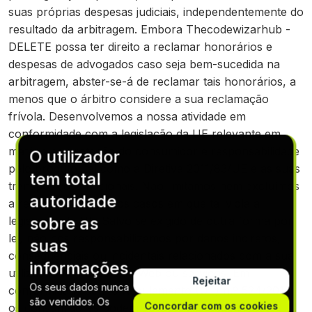
suas próprias despesas judiciais, independentemente do
resultado da arbitragem. Embora Thecodewizarhub -
DELETE possa ter direito a reclamar honorários e
despesas de advogados caso seja bem-sucedida na
arbitragem, abster-se-á de reclamar tais honorários, a
menos que o árbitro considere a sua reclamação
frívola. Desenvolvemos a nossa atividade em
conformidade com a legislação da UE relevante em
matéria de proteção do consumidor e responsabilidade
O utilizador
pelo produto, tal como a Diretiva 2011/83/UE e as suas
tem total
transposições nacionais. Não limitamos nem excluímos
autoridade
a responsabilidade nos casos em que tal viola a
sobre as
legislação da UE. Salvo se exigido de outra forma por
lei, não nos responsabilizamos por danos indiretos,
suas
consequenciais ou incidentais relacionados com a sua
informações.
utilização do nosso sítio Web ou serviços. Em
Rejeitar
Os seus dados nunca
conformidade com o Regulamento (UE) n.º 524/2013,
são vendidos. Os
Concordar com os cookies
os consumidores podem apresentar reclamações