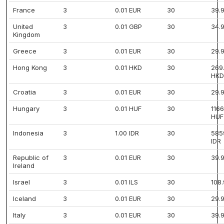
France
3
0.01 EUR
30
39.
United
3
0.01 GBP
30
34.
Kingdom
Greece
3
0.01 EUR
30
29.
Hong Kong
3
0.01 HKD
30
269
HKD
Croatia
3
0.01 EUR
30
29.
Hungary
3
0.01 HUF
30
1166
HUF
Indonesia
3
1.00 IDR
30
585
IDR
Republic of
3
0.01 EUR
30
39.
Ireland
Israel
3
0.01 ILS
30
108.
Iceland
3
0.01 EUR
30
29.
Italy
3
0.01 EUR
30
39.