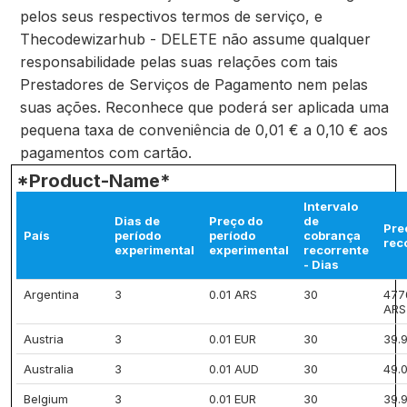
pelos seus respectivos termos de serviço, e
Thecodewizarhub - DELETE não assume qualquer
responsabilidade pelas suas relações com tais
Prestadores de Serviços de Pagamento nem pelas
suas ações. Reconhece que poderá ser aplicada uma
pequena taxa de conveniência de 0,01 € a 0,10 € aos
pagamentos com cartão.
*Product-Name*
Intervalo
Dias de
Preço do
de
Pre
País
período
período
cobrança
rec
experimental
experimental
recorrente
- Dias
Argentina
3
0.01 ARS
30
477
ARS
Austria
3
0.01 EUR
30
39.
Australia
3
0.01 AUD
30
49.
Belgium
3
0.01 EUR
30
39.