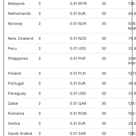
Malaysia
3
0.01 MYR
30
138
Netherlands
3
0.01 EUR
30
49.
Norway
3
0.01 NOK
30
558
NO
New Zealand
3
0.01 NZD
30
79.
Peru
3
0.01 USD
30
33.
Philippines
3
0.01 PHP
30
208
PHP
Poland
3
0.01 PLN
30
127
Portugal
3
0.01 EUR
30
39.
Paraguay
3
0.01 USD
30
33.
Qatar
3
0.01 QAR
30
124
Romania
3
0.01 RON
30
152
Serbia
3
0.01 EUR
30
29.
Saudi Arabia
3
0.01 SAR
30
128