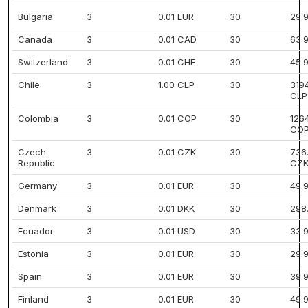
Bulgaria
3
0.01 EUR
30
29.
Canada
3
0.01 CAD
30
63.
Switzerland
3
0.01 CHF
30
45.
Chile
3
1.00 CLP
30
319
CLP
Colombia
3
0.01 COP
30
126
CO
Czech
3
0.01 CZK
30
736
Republic
CZ
Germany
3
0.01 EUR
30
49.
Denmark
3
0.01 DKK
30
298
Ecuador
3
0.01 USD
30
33.
Estonia
3
0.01 EUR
30
29.
Spain
3
0.01 EUR
30
39.
Finland
3
0.01 EUR
30
49.