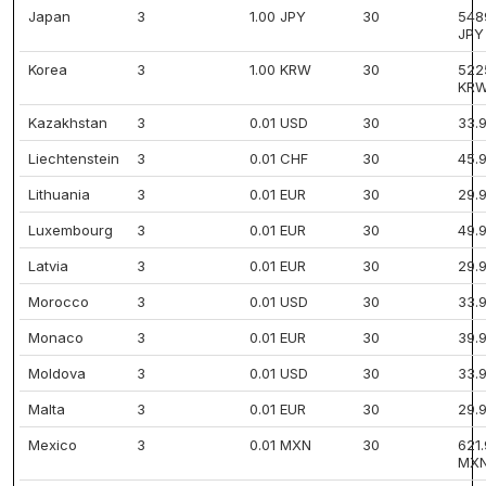
Japan
3
1.00 JPY
30
548
JPY
Korea
3
1.00 KRW
30
522
KR
Kazakhstan
3
0.01 USD
30
33.
Liechtenstein
3
0.01 CHF
30
45.
Lithuania
3
0.01 EUR
30
29.
Luxembourg
3
0.01 EUR
30
49.
Latvia
3
0.01 EUR
30
29.
Morocco
3
0.01 USD
30
33.
Monaco
3
0.01 EUR
30
39.
Moldova
3
0.01 USD
30
33.
Malta
3
0.01 EUR
30
29.
Mexico
3
0.01 MXN
30
621
MX