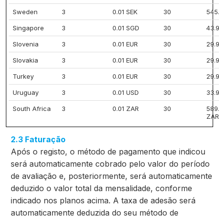
Sweden
3
0.01 SEK
30
545
Singapore
3
0.01 SGD
30
43.
Slovenia
3
0.01 EUR
30
29.
Slovakia
3
0.01 EUR
30
29.
Turkey
3
0.01 EUR
30
29.
Uruguay
3
0.01 USD
30
33.
South Africa
3
0.01 ZAR
30
589
ZAR
2.3 Faturação
Após o registo, o método de pagamento que indicou
será automaticamente cobrado pelo valor do período
de avaliação e, posteriormente, será automaticamente
deduzido o valor total da mensalidade, conforme
indicado nos planos acima. A taxa de adesão será
automaticamente deduzida do seu método de