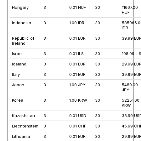
Hungary
3
0.01 HUF
30
11667.00
HUF
Indonesia
3
1.00 IDR
30
585966.0
IDR
Republic of
3
0.01 EUR
30
39.99 EU
Ireland
Israel
3
0.01 ILS
30
108.99 IL
Iceland
3
0.01 EUR
30
29.99 EU
Italy
3
0.01 EUR
30
39.99 EU
Japan
3
1.00 JPY
30
5489.00
JPY
Korea
3
1.00 KRW
30
52251.00
KRW
Kazakhstan
3
0.01 USD
30
33.99 US
Liechtenstein
3
0.01 CHF
30
45.99 CH
Lithuania
3
0.01 EUR
30
29.99 EU