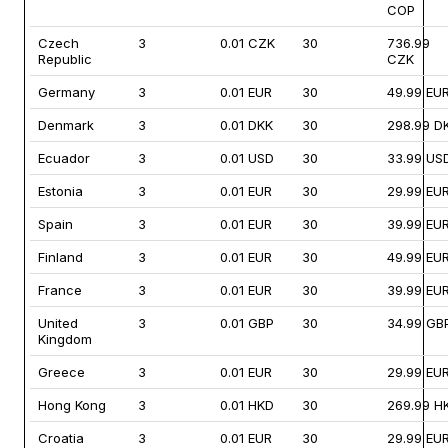
COP
Czech
3
0.01 CZK
30
736.99
Republic
CZK
Germany
3
0.01 EUR
30
49.99 EU
Denmark
3
0.01 DKK
30
298.99 D
Ecuador
3
0.01 USD
30
33.99 US
Estonia
3
0.01 EUR
30
29.99 EU
Spain
3
0.01 EUR
30
39.99 EU
Finland
3
0.01 EUR
30
49.99 EU
France
3
0.01 EUR
30
39.99 EU
United
3
0.01 GBP
30
34.99 GB
Kingdom
Greece
3
0.01 EUR
30
29.99 EU
Hong Kong
3
0.01 HKD
30
269.99 H
Croatia
3
0.01 EUR
30
29.99 EU