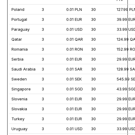
Poland
3
0.01 PLN
30
127.99 PL
Portugal
3
0.01 EUR
30
39.99 EU
Paraguay
3
0.01 USD
30
33.99 US
Qatar
3
0.01 QAR
30
124.99 Q
Romania
3
0.01 RON
30
152.99 R
Serbia
3
0.01 EUR
30
29.99 EU
Saudi Arabia
3
0.01 SAR
30
128.99 S
Sweden
3
0.01 SEK
30
545.99 S
Singapore
3
0.01 SGD
30
43.99 SG
Slovenia
3
0.01 EUR
30
29.99 EU
Slovakia
3
0.01 EUR
30
29.99 EU
Turkey
3
0.01 EUR
30
29.99 EU
Uruguay
3
0.01 USD
30
33.99 US