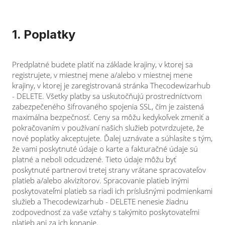
1. Poplatky
Predplatné budete platiť na základe krajiny, v ktorej sa
registrujete, v miestnej mene a/alebo v miestnej mene
krajiny, v ktorej je zaregistrovaná stránka Thecodewizarhub
- DELETE. Všetky platby sa uskutočňujú prostredníctvom
zabezpečeného šifrovaného spojenia SSL, čím je zaistená
maximálna bezpečnosť. Ceny sa môžu kedykoľvek zmeniť a
pokračovaním v používaní našich služieb potvrdzujete, že
nové poplatky akceptujete. Ďalej uznávate a súhlasíte s tým,
že vami poskytnuté údaje o karte a fakturačné údaje sú
platné a neboli odcudzené. Tieto údaje môžu byť
poskytnuté partnerovi tretej strany vrátane spracovateľov
platieb a/alebo akvizítorov. Spracovanie platieb inými
poskytovateľmi platieb sa riadi ich príslušnými podmienkami
služieb a Thecodewizarhub - DELETE nenesie žiadnu
zodpovednosť za vaše vzťahy s takýmito poskytovateľmi
platieb ani za ich konanie.