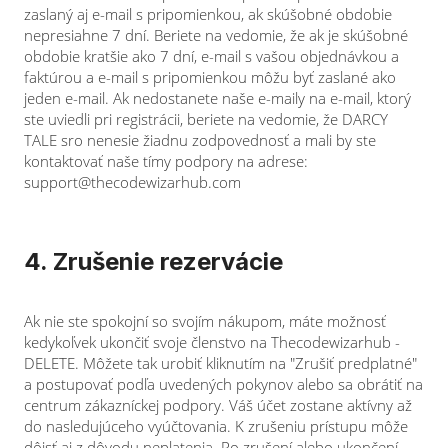
zaslaný aj e-mail s pripomienkou, ak skúšobné obdobie
nepresiahne 7 dní. Beriete na vedomie, že ak je skúšobné
obdobie kratšie ako 7 dní, e-mail s vašou objednávkou a
faktúrou a e-mail s pripomienkou môžu byť zaslané ako
jeden e-mail. Ak nedostanete naše e-maily na e-mail, ktorý
ste uviedli pri registrácii, beriete na vedomie, že DARCY
TALE sro nenesie žiadnu zodpovednosť a mali by ste
kontaktovať naše tímy podpory na adrese:
support@thecodewizarhub.com
4. Zrušenie rezervácie
Ak nie ste spokojní so svojím nákupom, máte možnosť
kedykoľvek ukončiť svoje členstvo na Thecodewizarhub -
DELETE. Môžete tak urobiť kliknutím na "Zrušiť predplatné"
a postupovať podľa uvedených pokynov alebo sa obrátiť na
centrum zákazníckej podpory. Váš účet zostane aktívny až
do nasledujúceho vyúčtovania. K zrušeniu prístupu môže
dôjsť aj z dôvodu neplatenia. Po zrušení alebo ukončení