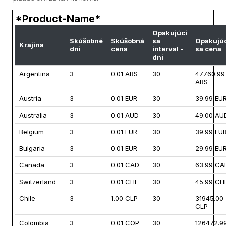
*Product-Name*
Opakujúci
Skúšobné
Skúšobná
sa
Opakujú
Krajina
dni
cena
interval -
sa cena
dni
Argentina
3
0.01 ARS
30
47760.99
ARS
Austria
3
0.01 EUR
30
39.99 EU
Australia
3
0.01 AUD
30
49.00 AU
Belgium
3
0.01 EUR
30
39.99 EU
Bulgaria
3
0.01 EUR
30
29.99 EU
Canada
3
0.01 CAD
30
63.99 CA
Switzerland
3
0.01 CHF
30
45.99 CH
Chile
3
1.00 CLP
30
31945.00
CLP
Colombia
3
0.01 COP
30
126472.9