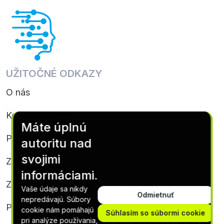
UŽITOČNÉ ODKAZY
O nás
Kontaktujte nás
Máte úplnú
Podmienky & Podmienky
autoritu nad
svojimi
Zásady používania súborov cookie
informáciami.
Zásady ochrany osobných údajov
Vaše údaje sa nikdy
Odmietnuť
nepredávajú. Súbory
Podmienky predplatného
cookie nám pomáhajú
Súhlasím so súbormi cookie
pri analýze používania,