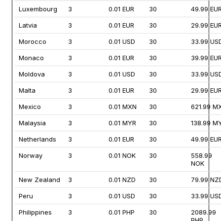
Luxembourg
3
0.01 EUR
30
49.99 EU
Latvia
3
0.01 EUR
30
29.99 EU
Morocco
3
0.01 USD
30
33.99 US
Monaco
3
0.01 EUR
30
39.99 EU
Moldova
3
0.01 USD
30
33.99 US
Malta
3
0.01 EUR
30
29.99 EU
Mexico
3
0.01 MXN
30
621.99 M
Malaysia
3
0.01 MYR
30
138.99 M
Netherlands
3
0.01 EUR
30
49.99 EU
Norway
3
0.01 NOK
30
558.99
NOK
New Zealand
3
0.01 NZD
30
79.99 NZ
Peru
3
0.01 USD
30
33.99 US
Philippines
3
0.01 PHP
30
2089.99
PHP