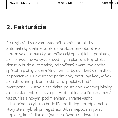
South Africa
3
0.01 ZAR
30
589.99 Z
2. Fakturácia
Po registrácii sa z vami zadaného spôsobu platby
automaticky stiahne poplatok za skúšobné obdobie a
potom sa automaticky odpočíta celý opakujúci sa poplatok,
ako je uvedené vo vyššie uvedených plánoch. Poplatok za
členstvo bude automaticky odpočítaný z vami zvoleného
spôsobu platby v konkrétny deň platby uvedený v e-maile s
pripomienkou. Fakturačné podmienky môžu byť kedykoľvek
aktualizované, pričom revidované poplatky budú
zverejnené v Službe. Vaše ďalšie používanie Webovej lokality
alebo zakúpenie Členstva po týchto aktualizáciách znamená
váš súhlas s novými podmienkami. Trvanie vášho
fakturačného cyklu sa bude líšiť podľa typu predplatného,
ktorý ste si vybrali pri registrácii. Ak sa nepodarí vybrať
poplatky, ktoré dlhujete (napr. z dôvodu nedostatku