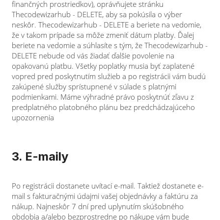
finančných prostriedkov), oprávňujete stránku
Thecodewizarhub - DELETE, aby sa pokúsila o výber
neskôr. Thecodewizarhub - DELETE a beriete na vedomie,
že v takom prípade sa môže zmeniť dátum platby. Ďalej
beriete na vedomie a súhlasíte s tým, že Thecodewizarhub -
DELETE nebude od vás žiadať ďalšie povolenie na
opakovanú platbu. Všetky poplatky musia byť zaplatené
vopred pred poskytnutím služieb a po registrácii vám budú
zakúpené služby sprístupnené v súlade s platnými
podmienkami. Máme výhradné právo poskytnúť zľavu z
predplatného platobného plánu bez predchádzajúceho
upozornenia
3. E-maily
Po registrácii dostanete uvítací e-mail. Taktiež dostanete e-
mail s fakturačnými údajmi vašej objednávky a faktúru za
nákup. Najneskôr 7 dní pred uplynutím skúšobného
obdobia a/alebo bezprostredne po nákupe vám bude