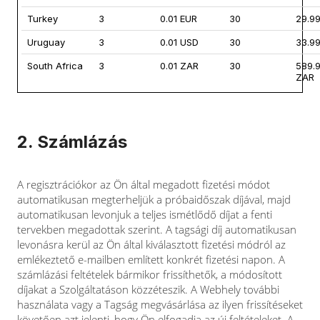
Turkey
3
0.01 EUR
30
29.9
Uruguay
3
0.01 USD
30
33.9
South Africa
3
0.01 ZAR
30
589.
ZAR
2. Számlázás
A regisztrációkor az Ön által megadott fizetési módot
automatikusan megterheljük a próbaidőszak díjával, majd
automatikusan levonjuk a teljes ismétlődő díjat a fenti
tervekben megadottak szerint. A tagsági díj automatikusan
levonásra kerül az Ön által kiválasztott fizetési módról az
emlékeztető e-mailben említett konkrét fizetési napon. A
számlázási feltételek bármikor frissíthetők, a módosított
díjakat a Szolgáltatáson közzéteszik. A Webhely további
használata vagy a Tagság megvásárlása az ilyen frissítéseket
követően azt jelenti, hogy Ön elfogadja az új feltételeket. A