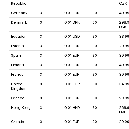
Republic
CZK
Germany
3
0.01 EUR
30
49.9
Denmark
3
0.01 DKK
30
298.
DKK
Ecuador
3
0.01 USD
30
33.9
Estonia
3
0.01 EUR
30
29.9
Spain
3
0.01 EUR
30
39.9
Finland
3
0.01 EUR
30
49.9
France
3
0.01 EUR
30
39.9
United
3
0.01 GBP
30
34.9
Kingdom
Greece
3
0.01 EUR
30
29.9
Hong Kong
3
0.01 HKD
30
269.
HKD
Croatia
3
0.01 EUR
30
29.9