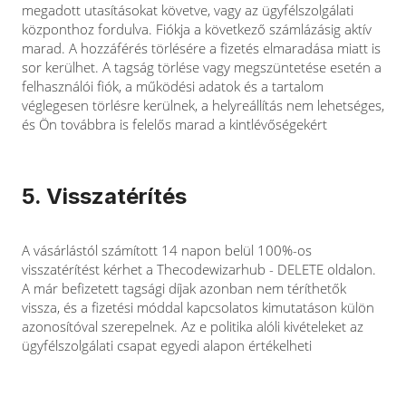
megadott utasításokat követve, vagy az ügyfélszolgálati
központhoz fordulva. Fiókja a következő számlázásig aktív
marad. A hozzáférés törlésére a fizetés elmaradása miatt is
sor kerülhet. A tagság törlése vagy megszüntetése esetén a
felhasználói fiók, a működési adatok és a tartalom
véglegesen törlésre kerülnek, a helyreállítás nem lehetséges,
és Ön továbbra is felelős marad a kintlévőségekért
5. Visszatérítés
A vásárlástól számított 14 napon belül 100%-os
visszatérítést kérhet a Thecodewizarhub - DELETE oldalon.
A már befizetett tagsági díjak azonban nem téríthetők
vissza, és a fizetési móddal kapcsolatos kimutatáson külön
azonosítóval szerepelnek. Az e politika alóli kivételeket az
ügyfélszolgálati csapat egyedi alapon értékelheti