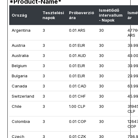
*Product-Name*
Ismétlődő
Tesztelési
Próbaverzió
Ismé
Ország
intervallum
napok
ára
ár
- Napok
Argentina
3
0.01 ARS
30
4776
ARS
Austria
3
0.01 EUR
30
39.9
Australia
3
0.01 AUD
30
49.0
Belgium
3
0.01 EUR
30
39.9
Bulgaria
3
0.01 EUR
30
29.9
Canada
3
0.01 CAD
30
63.9
Switzerland
3
0.01 CHF
30
45.9
Chile
3
1.00 CLP
30
3194
CLP
Colombia
3
0.01 COP
30
1264
COP
Czech
3
0.01 CZK
30
736.