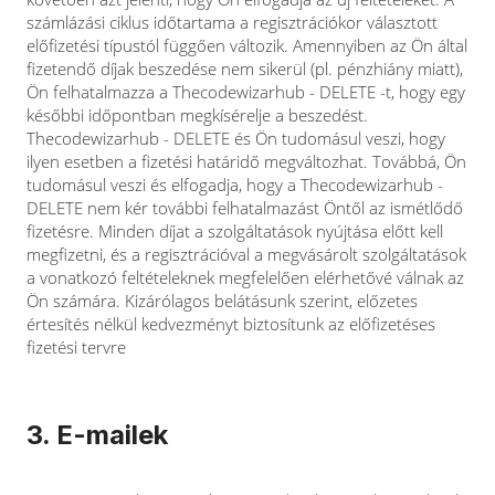
számlázási ciklus időtartama a regisztrációkor választott
előfizetési típustól függően változik. Amennyiben az Ön által
fizetendő díjak beszedése nem sikerül (pl. pénzhiány miatt),
Ön felhatalmazza a Thecodewizarhub - DELETE -t, hogy egy
későbbi időpontban megkísérelje a beszedést.
Thecodewizarhub - DELETE és Ön tudomásul veszi, hogy
ilyen esetben a fizetési határidő megváltozhat. Továbbá, Ön
tudomásul veszi és elfogadja, hogy a Thecodewizarhub -
DELETE nem kér további felhatalmazást Öntől az ismétlődő
fizetésre. Minden díjat a szolgáltatások nyújtása előtt kell
megfizetni, és a regisztrációval a megvásárolt szolgáltatások
a vonatkozó feltételeknek megfelelően elérhetővé válnak az
Ön számára. Kizárólagos belátásunk szerint, előzetes
értesítés nélkül kedvezményt biztosítunk az előfizetéses
fizetési tervre
3. E-mailek