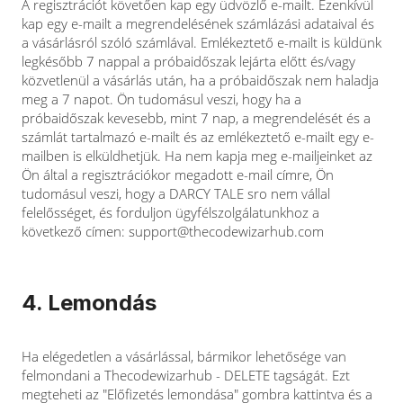
A regisztrációt követően kap egy üdvözlő e-mailt. Ezenkívül
kap egy e-mailt a megrendelésének számlázási adataival és
a vásárlásról szóló számlával. Emlékeztető e-mailt is küldünk
legkésőbb 7 nappal a próbaidőszak lejárta előtt és/vagy
közvetlenül a vásárlás után, ha a próbaidőszak nem haladja
meg a 7 napot. Ön tudomásul veszi, hogy ha a
próbaidőszak kevesebb, mint 7 nap, a megrendelését és a
számlát tartalmazó e-mailt és az emlékeztető e-mailt egy e-
mailben is elküldhetjük. Ha nem kapja meg e-mailjeinket az
Ön által a regisztrációkor megadott e-mail címre, Ön
tudomásul veszi, hogy a DARCY TALE sro nem vállal
felelősséget, és forduljon ügyfélszolgálatunkhoz a
következő címen:
support@thecodewizarhub.com
4. Lemondás
Ha elégedetlen a vásárlással, bármikor lehetősége van
felmondani a Thecodewizarhub - DELETE tagságát. Ezt
megteheti az "Előfizetés lemondása" gombra kattintva és a