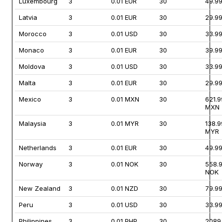
Luxembourg
3
0.01 EUR
30
49.9
Latvia
3
0.01 EUR
30
29.9
Morocco
3
0.01 USD
30
33.9
Monaco
3
0.01 EUR
30
39.9
Moldova
3
0.01 USD
30
33.9
Malta
3
0.01 EUR
30
29.9
Mexico
3
0.01 MXN
30
621.9
MXN
Malaysia
3
0.01 MYR
30
138.9
MYR
Netherlands
3
0.01 EUR
30
49.9
Norway
3
0.01 NOK
30
558.
NOK
New Zealand
3
0.01 NZD
30
79.9
Peru
3
0.01 USD
30
33.9
Philippines
3
0.01 PHP
30
2089