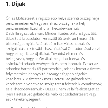
1. Díjak
Ön az Előfizetését a regisztráció helye szerinti ország helyi
pénznemében és/vagy annak az országnak a helyi
pénznemében fizeti, ahol a Thecodewizarhub -
DELETEregisztrálva van. Minden fizetés biztonságos, SSL
titkosított kapcsolaton keresztül történik, ami maximális
biztonságot nyújt. Az árak bármikor változhatnak, és
szolgáltatásaink további használatával Ön tudomásul veszi,
hogy elfogadja az új díjakat. Továbbá elismeri és
beleegyezik, hogy az Ön által megadott kártya- és
számlázási adatok érvényesek és nem lopottak. Ezeket az
adatokat harmadik fél partnerekkel, többek között a fizetési
folyamatokat lebonyolító és/vagy elfogadó cégekkel
közölhetjük. A fizetések más Fizetési Szolgáltatók általi
kezelésére a vonatkozó szolgáltatási feltételeik vonatkoznak,
és a Thecodewizarhub - DELETE nem vállal felelősséget az
ilyen Fizetési Szolgáltatókkal való kapcsolattartásért vagy
azok tevékenységéért.