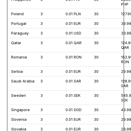
PHP
Poland
3
0.01 PLN
30
127.9
Portugal
3
0.01 EUR
30
39.9
Paraguay
3
0.01 USD
30
33.9
Qatar
3
0.01 QAR
30
124.9
QAR
Romania
3
0.01 RON
30
152.9
RON
Serbia
3
0.01 EUR
30
29.9
Saudi Arabia
3
0.01 SAR
30
128.9
SAR
Sweden
3
0.01 SEK
30
545.
SEK
Singapore
3
0.01 SGD
30
43.9
Slovenia
3
0.01 EUR
30
29.9
Slovakia
3
0.01 EUR
30
29.9