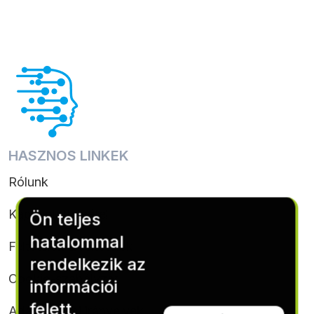
HASZNOS LINKEK
Rólunk
Kapcsolatfelvétel
Ön teljes
hatalommal
Feltételek & feltételek
rendelkezik az
Cookie-szabályzat
információi
felett.
Adatvédelmi irányelvek