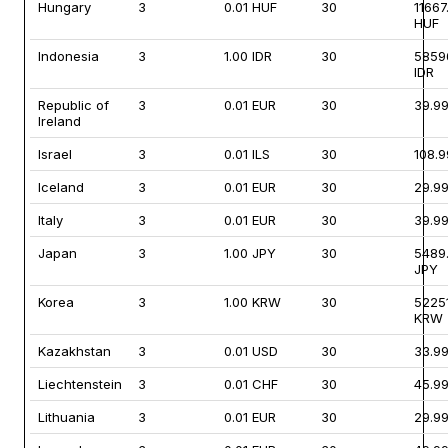
Hungary
3
0.01 HUF
30
11667
HUF
Indonesia
3
1.00 IDR
30
5859
IDR
Republic of
3
0.01 EUR
30
39.9
Ireland
Israel
3
0.01 ILS
30
108.9
Iceland
3
0.01 EUR
30
29.9
Italy
3
0.01 EUR
30
39.9
Japan
3
1.00 JPY
30
5489
JPY
Korea
3
1.00 KRW
30
5225
KRW
Kazakhstan
3
0.01 USD
30
33.9
Liechtenstein
3
0.01 CHF
30
45.9
Lithuania
3
0.01 EUR
30
29.9