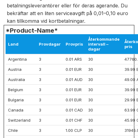
betalningsleverantörer eller för deras agerande. Du
bekräftar att en liten serviceavgift på 0,01–0,10 euro
kan tillkomma vid kortbetalningar.
*Product-Name*
Återkommande
Återk
Land
Provdagar
Provpris
intervall –
pris
dagar
Argentina
3
0.01 ARS
30
47760.
Austria
3
0.01 EUR
30
39.99 
Australia
3
0.01 AUD
30
49.00 
Belgium
3
0.01 EUR
30
39.99 
Bulgaria
3
0.01 EUR
30
29.99 
Canada
3
0.01 CAD
30
63.99
Switzerland
3
0.01 CHF
30
45.99 
Chile
3
1.00 CLP
30
31945.