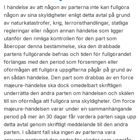
I händelse av att någon av parterna inte kan fullgöra
någon av sina skyldigheter enligt detta avtal på grund
av naturkatastrofer, krig, terroristhandlingar, statliga
regleringar eller någon annan händelse som ligger
utanför den rimliga kontrollen för den part som
åberopar denna bestämmelse, ska den drabbade
partens fullgörande befrias och tiden för fullgörandet
förlängas med den period som förseningen eller
oförmågan att fullgöra uppgifterna pågår på grund av
en sådan händelse. Den part som drabbas av en force
majeure-händelse ska dock omedelbart skriftligen
underrätta den andra parten om händelsen och skälen
till sin oförmåga att fullgöra sina skyldigheter. Om force
majeure-händelsen varar under en sammanhängande
period på mer än 30 dagar får vardera parten säga upp
detta avtal genom skriftligt meddelande till den andra
parten. I sådant fall ska ingen av parterna vara