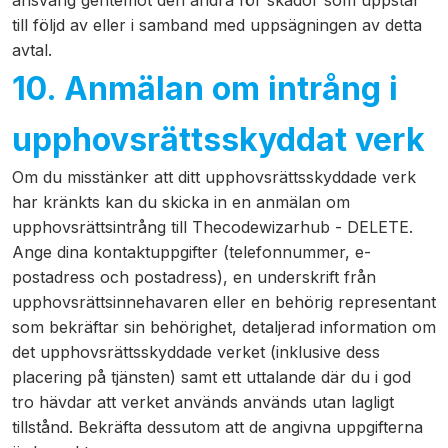
ansvarig gentemot den andra för skador som uppstår
till följd av eller i samband med uppsägningen av detta
avtal.
10. Anmälan om intrång i
upphovsrättsskyddat verk
Om du misstänker att ditt upphovsrättsskyddade verk
har kränkts kan du skicka in en anmälan om
upphovsrättsintrång till Thecodewizarhub - DELETE.
Ange dina kontaktuppgifter (telefonnummer, e-
postadress och postadress), en underskrift från
upphovsrättsinnehavaren eller en behörig representant
som bekräftar sin behörighet, detaljerad information om
det upphovsrättsskyddade verket (inklusive dess
placering på tjänsten) samt ett uttalande där du i god
tro hävdar att verket används används utan lagligt
tillstånd. Bekräfta dessutom att de angivna uppgifterna