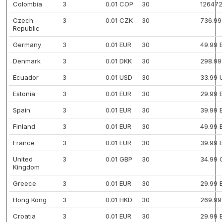
Colombia
3
0.01 COP
30
12647
Czech
3
0.01 CZK
30
736.9
Republic
Germany
3
0.01 EUR
30
49.99 
Denmark
3
0.01 DKK
30
298.99
Ecuador
3
0.01 USD
30
33.99 
Estonia
3
0.01 EUR
30
29.99 
Spain
3
0.01 EUR
30
39.99 
Finland
3
0.01 EUR
30
49.99 
France
3
0.01 EUR
30
39.99 
United
3
0.01 GBP
30
34.99 
Kingdom
Greece
3
0.01 EUR
30
29.99 
Hong Kong
3
0.01 HKD
30
269.99
Croatia
3
0.01 EUR
30
29.99 