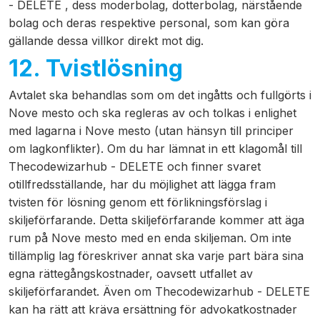
- DELETE , dess moderbolag, dotterbolag, närstående
bolag och deras respektive personal, som kan göra
gällande dessa villkor direkt mot dig.
12. Tvistlösning
Avtalet ska behandlas som om det ingåtts och fullgörts i
Nove mesto och ska regleras av och tolkas i enlighet
med lagarna i Nove mesto (utan hänsyn till principer
om lagkonflikter). Om du har lämnat in ett klagomål till
Thecodewizarhub - DELETE och finner svaret
otillfredsställande, har du möjlighet att lägga fram
tvisten för lösning genom ett förlikningsförslag i
skiljeförfarande. Detta skiljeförfarande kommer att äga
rum på Nove mesto med en enda skiljeman. Om inte
tillämplig lag föreskriver annat ska varje part bära sina
egna rättegångskostnader, oavsett utfallet av
skiljeförfarandet. Även om Thecodewizarhub - DELETE
kan ha rätt att kräva ersättning för advokatkostnader