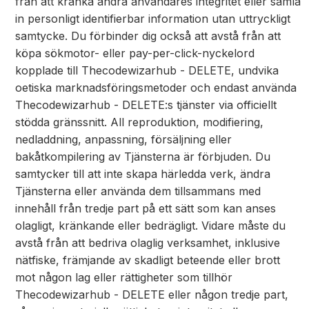
från att kränka andra användares integritet eller samla
in personligt identifierbar information utan uttryckligt
samtycke. Du förbinder dig också att avstå från att
köpa sökmotor- eller pay-per-click-nyckelord
kopplade till Thecodewizarhub - DELETE, undvika
oetiska marknadsföringsmetoder och endast använda
Thecodewizarhub - DELETE:s tjänster via officiellt
stödda gränssnitt. All reproduktion, modifiering,
nedladdning, anpassning, försäljning eller
bakåtkompilering av Tjänsterna är förbjuden. Du
samtycker till att inte skapa härledda verk, ändra
Tjänsterna eller använda dem tillsammans med
innehåll från tredje part på ett sätt som kan anses
olagligt, kränkande eller bedrägligt. Vidare måste du
avstå från att bedriva olaglig verksamhet, inklusive
nätfiske, främjande av skadligt beteende eller brott
mot någon lag eller rättigheter som tillhör
Thecodewizarhub - DELETE eller någon tredje part,