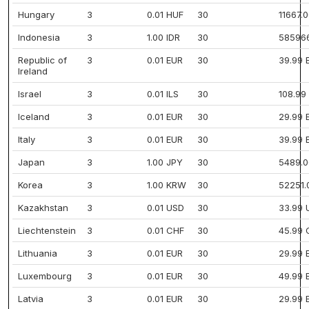
Hungary
3
0.01 HUF
30
11667.
Indonesia
3
1.00 IDR
30
585966
Republic of
3
0.01 EUR
30
39.99 
Ireland
Israel
3
0.01 ILS
30
108.99 
Iceland
3
0.01 EUR
30
29.99 
Italy
3
0.01 EUR
30
39.99 
Japan
3
1.00 JPY
30
5489.0
Korea
3
1.00 KRW
30
52251
Kazakhstan
3
0.01 USD
30
33.99 
Liechtenstein
3
0.01 CHF
30
45.99 
Lithuania
3
0.01 EUR
30
29.99 
Luxembourg
3
0.01 EUR
30
49.99 
Latvia
3
0.01 EUR
30
29.99 