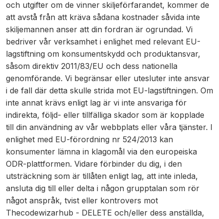
och utgifter om de vinner skiljeförfarandet, kommer de
att avstå från att kräva sådana kostnader såvida inte
skiljemannen anser att din fordran är ogrundad. Vi
bedriver vår verksamhet i enlighet med relevant EU-
lagstiftning om konsumentskydd och produktansvar,
såsom direktiv 2011/83/EU och dess nationella
genomförande. Vi begränsar eller utesluter inte ansvar
i de fall där detta skulle strida mot EU-lagstiftningen. Om
inte annat krävs enligt lag är vi inte ansvariga för
indirekta, följd- eller tillfälliga skador som är kopplade
till din användning av vår webbplats eller våra tjänster. I
enlighet med EU-förordning nr 524/2013 kan
konsumenter lämna in klagomål via den europeiska
ODR-plattformen. Vidare förbinder du dig, i den
utsträckning som är tillåten enligt lag, att inte inleda,
ansluta dig till eller delta i någon grupptalan som rör
något anspråk, tvist eller kontrovers mot
Thecodewizarhub - DELETE och/eller dess anställda,