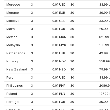
Morocco
3
0.01 USD
30
33.99 
Monaco
3
0.01 EUR
30
39.99 
Moldova
3
0.01 USD
30
33.99 
Malta
3
0.01 EUR
30
29.99 
Mexico
3
0.01 MXN
30
621.99
Malaysia
3
0.01 MYR
30
138.99
Netherlands
3
0.01 EUR
30
49.99 
Norway
3
0.01 NOK
30
558.9
New Zealand
3
0.01 NZD
30
79.99 
Peru
3
0.01 USD
30
33.99 
Philippines
3
0.01 PHP
30
2089.9
Poland
3
0.01 PLN
30
127.99
Portugal
3
0.01 EUR
30
39.99 
Paraguay
3
0.01 USD
30
33.99 