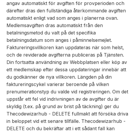
angav automatiskt för avgiften för provperioden och
därefter dras den fullständiga återkommande avgiften
automatiskt enligt vad som anges i planerna ovan.
Medlemsavgiften dras automatiskt från den
betalningsmetod du valt på det specifika
betalningsdatum som anges i påminnelsemejlet.
Faktureringsvillkoren kan uppdateras när som helst,
och de reviderade avgifterna publiceras på Tjänsten.
Din fortsatta användning av Webbplatsen eller köp av
ett medlemskap efter dessa uppdateringar innebär att
du godkänner de nya villkoren. Längden på din
faktureringscykel varierar beroende på vilken
prenumerationstyp du valde vid registreringen. Om det
uppstår ett fel vid indrivningen av de avgifter du är
skyldig (t.ex. på grund av brist på täckning) ger du
Thecodewizarhub - DELETE fullmakt att försöka driva
in beloppet vid ett senare tillfälle. Thecodewizarhub -
DELETE och du bekräftar att i ett sådant fall kan