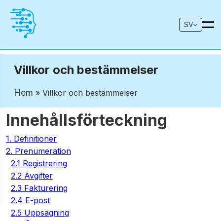
SV
Villkor och bestämmelser
Hem
» Villkor och bestämmelser
Innehållsförteckning
1. Definitioner
2. Prenumeration
2.1 Registrering
2.2 Avgifter
2.3 Fakturering
2.4 E-post
2.5 Uppsägning