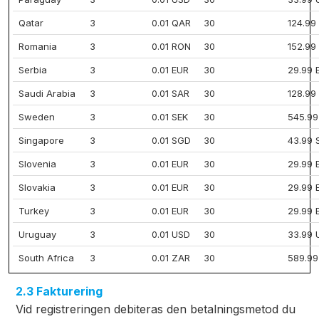
Qatar
3
0.01 QAR
30
124.99
Romania
3
0.01 RON
30
152.99
Serbia
3
0.01 EUR
30
29.99 
Saudi Arabia
3
0.01 SAR
30
128.99
Sweden
3
0.01 SEK
30
545.99
Singapore
3
0.01 SGD
30
43.99 
Slovenia
3
0.01 EUR
30
29.99 
Slovakia
3
0.01 EUR
30
29.99 
Turkey
3
0.01 EUR
30
29.99 
Uruguay
3
0.01 USD
30
33.99 
South Africa
3
0.01 ZAR
30
589.99
2.3 Fakturering
Vid registreringen debiteras den betalningsmetod du