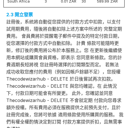
South Africa
3
0.01 ZAR
30
589.99 ZAR
2.3 開立發票
註冊後，系統將自動從您提供的付款方式中扣款，以支付
試用期費用，隨後將自動扣除上述方案中所述的 完整定期
費用。 會員費將於提醒電子郵件中提及的特定付款日期，
從您選擇的付款方式中自動扣除。 計費 條款可能隨時更
新，修訂後的費用將公布於本服務上。您 在更新後繼續使
用本網站或購買會員資格，即表示 您同意新條款。您的計
費週期長短將視 您註冊時選擇的訂閱類型而定。 若無法
成功收取您應付的費用（例如因帳戶餘額不足），您授權
Thecodewizarhub - DELETE 於日後嘗試再次扣款。
Thecodewizarhub - DELETE 與您均確認，在 此情況
下，付款日期可能會有所變更。 此外，您確認並同意
Thecodewizarhub - DELETE 不會就定期 付款向您尋求
額外授權。所有費用必須在服務提供之前預先支付，且於
註冊完成後，您將可依據 適用條款使用所購買的服務。 我
們有權全權酌情決定對訂閱 付款方案提供折扣，且無需事