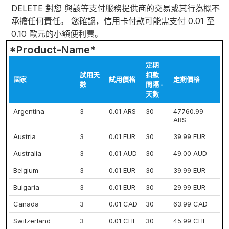
DELETE 對您 與該等支付服務提供商的交易或其行為概不
承擔任何責任。 您確認，信用卡付款可能需支付 0.01 至
0.10 歐元的小額便利費。
*Product-Name*
定期
試用天
扣款
國家
試用價格
定期價格
數
間隔 -
天數
Argentina
3
0.01 ARS
30
47760.99
ARS
Austria
3
0.01 EUR
30
39.99 EUR
Australia
3
0.01 AUD
30
49.00 AUD
Belgium
3
0.01 EUR
30
39.99 EUR
Bulgaria
3
0.01 EUR
30
29.99 EUR
Canada
3
0.01 CAD
30
63.99 CAD
Switzerland
3
0.01 CHF
30
45.99 CHF