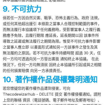
與本協議所提供服務相關之 必要通訊。
9. 不可抗力
倘若任一方因自然災害、戰爭、恐怖主義行為、政府 法規，
或任何其他超出援引 本條款之當事人合理控制範圍的事件，
而無法履行本協議項下任何義務時，受影響當事人之履行義
務應予免除，且履行期限 應延長，延長期間以因 該事件所
導致之延遲或無法履行之期間為限。惟受不可抗力事件影響
之當事人應立即 以書面形式通知另一方該事件之發生及其
無法履約之原因。若不可抗力事件持續時間 超過 30 天，任
何一方均可透過向另一方發出書面 通知終止本協議。 在此
情況下，任何一方均無須就 因終止本協議所引起或與之相關
的任何損害賠償 向另一方承擔責任。
10. 著作權作品侵權聲明通知
若您懷疑您的著作權作品遭到侵害，可向
Thecodewizarhub - DELETE 提交 著作權侵權通知。請附
上您的聯絡 資訊（電話號碼、電子郵件地址及郵寄地址）、