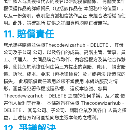
著作權人或其授權代表的簽名以確認授權關係、 有關受著作
權保護作品的詳細資訊（包括該作品在 本服務中的位置），
以及一份聲明，表明您真誠相信該作品正 未經合法授權而使
用。此外，請確認所 提供之詳細資料均屬正確無誤。
11. 賠償責任
您承諾將賠償並保障Thecodewizarhub - DELETE 、其母
公司及子公司 公司，以及各自的成員、高階主管、董事、員
工、代理人、 共同品牌合作夥伴、內容授權方及其他合作夥
伴，使其免於承擔任何由第三方提出的索賠、費用、 損害賠
償、訴訟、成本、要求（包括律師費）及／或判決 所造成的
損失。 此項賠償責任適用於您不當使用 本網站服務之情
形，涵蓋侵犯著作權或隱私權、 違反本協議、您與
Thecodewizarhub - DELETE 之間的任何爭議，及／或 侵
害他人權利等行為。 本條款旨在保障 Thecodewizarhub -
DELETE 、其母公司、子公司、關聯企業及其各自 人員之權
益，上述各方均可直接向您主張本條款之權利。
12. 爭議解決