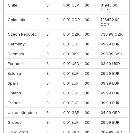
Chile
3
1.00 CLP
30
31945.00
CLP
Colombia
3
0.01 COP
30
126472.99
COP
Czech Republic
3
0.01 CZK
30
736.99 CZK
Germany
3
0.01 EUR
30
49.99 EUR
Denmark
3
0.01 DKK
30
298.99 DKK
Ecuador
3
0.01 USD
30
33.99 USD
Estonia
3
0.01 EUR
30
29.99 EUR
Spain
3
0.01 EUR
30
39.99 EUR
Finland
3
0.01 EUR
30
49.99 EUR
France
3
0.01 EUR
30
39.99 EUR
United Kingdom
3
0.01 GBP
30
34.99 GBP
Greece
3
0.01 EUR
30
29.99 EUR
Hong Kong
3
0.01 HKD
30
269.99 HKD