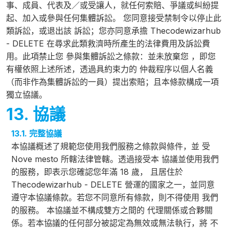
事、成員、代表及／或受讓人，就任何索賠、爭議或糾紛提
起、加入或參與任何集體訴訟。 您同意接受禁制令以停止此
類訴訟，或退出該 訴訟；您亦同意承擔 Thecodewizarhub
- DELETE 在尋求此類救濟時所產生的法律費用及訴訟費
用。此項禁止您 參與集體訴訟之條款：並未放棄您 ，即您
有權依照上述所述，透過具約束力的 仲裁程序以個人名義
（而非作為集體訴訟的一員）提出索賠；且本條款構成一項
獨立協議。
13. 協議
13.1. 完整協議
本協議概述了規範您使用我們服務之條款與條件，並 受
Nove mesto 所轄法律管轄。透過接受本 協議並使用我們
的服務，即表示您確認您年滿 18 歲， 且居住於
Thecodewizarhub - DELETE 營運的國家之一，並同意
遵守本協議條款。若您不同意所有條款，則不得使用 我們
的服務。 本協議並不構成雙方之間的 代理關係或合夥關
係。若本協議的任何部分被認定為無效或無法執行，將 不