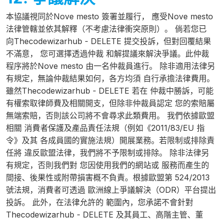
本協議視同於Nove mesto 簽署並履行， 應受Nove mesto
法律管轄並依其解釋（不考慮法律衝突原則）。 倘若您已
向Thecodewizarhub - DELETE 提交投訴，但對回覆結果
不滿意， 您可選擇透過仲裁 和解提議來解決爭議。此仲裁
程序將於Nove mesto 由一名仲裁員進行。 除非適用法律另
有規定，無論仲裁結果如何，各方均須 自行承擔法律費用。
雖然Thecodewizarhub - DELETE 若在 仲裁中勝訴，可能
有權索取律師費及相關開支，但除非仲裁員認定 您的索賠屬
無端索賠，否則該公司將不會尋求此類費用。 我們依據歐盟
相關 消費者保護及產品責任法規（例如《2011/83/EU 指
令》及其 各成員國的實施法規）開展業務。若限制或排除責
任將 違反歐盟法律，我們將不予限制或排除。 除非法律另
有規定，否則我們對 您因使用我們的網站或 服務而產生的
間接、後果性或附帶損害概不負責。根據歐盟第 524/2013
號法規，消費者可透過 歐洲線上爭議解決（ODR）平台提出
投訴。 此外，在法律允許的 範圍內，您承諾不會針對
Thecodewizarhub - DELETE 及其員工、高階主管、董