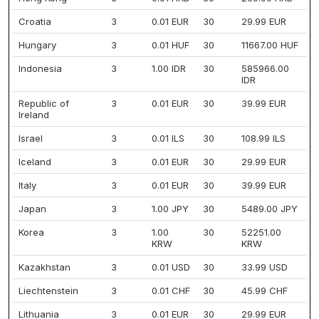
Croatia
3
0.01 EUR
30
29.99 EUR
Hungary
3
0.01 HUF
30
11667.00 HUF
Indonesia
3
1.00 IDR
30
585966.00
IDR
Republic of
3
0.01 EUR
30
39.99 EUR
Ireland
Israel
3
0.01 ILS
30
108.99 ILS
Iceland
3
0.01 EUR
30
29.99 EUR
Italy
3
0.01 EUR
30
39.99 EUR
Japan
3
1.00 JPY
30
5489.00 JPY
Korea
3
1.00
30
52251.00
KRW
KRW
Kazakhstan
3
0.01 USD
30
33.99 USD
Liechtenstein
3
0.01 CHF
30
45.99 CHF
Lithuania
3
0.01 EUR
30
29.99 EUR