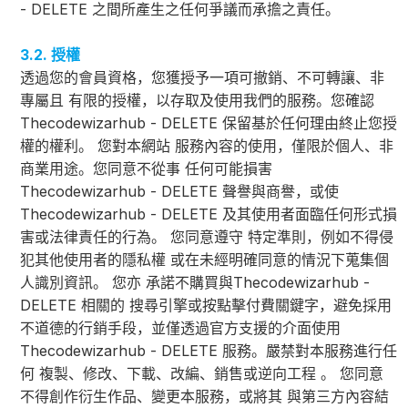
- DELETE 之間所產生之任何爭議而承擔之責任。
3.2. 授權
透過您的會員資格，您獲授予一項可撤銷、不可轉讓、非
專屬且 有限的授權，以存取及使用我們的服務。您確認
Thecodewizarhub - DELETE 保留基於任何理由終止您授
權的權利。 您對本網站 服務內容的使用，僅限於個人、非
商業用途。您同意不從事 任何可能損害
Thecodewizarhub - DELETE 聲譽與商譽，或使
Thecodewizarhub - DELETE 及其使用者面臨任何形式損
害或法律責任的行為。 您同意遵守 特定準則，例如不得侵
犯其他使用者的隱私權 或在未經明確同意的情況下蒐集個
人識別資訊。 您亦 承諾不購買與Thecodewizarhub -
DELETE 相關的 搜尋引擎或按點擊付費關鍵字，避免採用
不道德的行銷手段，並僅透過官方支援的介面使用
Thecodewizarhub - DELETE 服務。嚴禁對本服務進行任
何 複製、修改、下載、改編、銷售或逆向工程 。 您同意
不得創作衍生作品、變更本服務，或將其 與第三方內容結