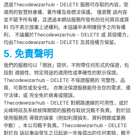
透過Thecodewizarhub - DELETE 服務可存取的內容，受
適用的智慧財產權、著作權及商標法保護。 僅瀏覽 該內容
並不賦予所有權，且透過本網站服務所發布的任何資訊或資
料 均不表示放棄上述權利。本協議中未明確授予之所有權
利， 不論屬於Thecodewizarhub - DELETE 或 其授權方，
均由Thecodewizarhub - DELETE 及其授權方保留。
5. 免責聲明
我們的服務均以「現狀」提供，不附帶任何形式的保證，包
括對 適銷性、特定用途的適用性或準確性的默示保證。
Thecodewizarhub - DELETE 不保證服務的 完整性、品
質、可靠性或安全性。 亦無法保證服務能符合您的需求、遵
守法律，或 完全免於病毒或錯誤。
Thecodewizarhub - DELETE 對網路連線的可用性，或於
尖峰時段及系統故障期間的服務存取狀況概不負責。 對於因
使用服務而 導致的損害（例如利潤損失、資料問題或業務
中斷），本公司概不負責。Thecodewizarhub - DELETE
對於自 訴訟事由發生之日起逾一年後提出的任何索賠，概不