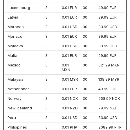
Luxembourg
3
0.01 EUR
30
49.99 EUR
Latvia
3
0.01 EUR
30
29.99 EUR
Morocco
3
0.01 USD
30
33.99 USD
Monaco
3
0.01 EUR
30
39.99 EUR
Moldova
3
0.01 USD
30
33.99 USD
Malta
3
0.01 EUR
30
29.99 EUR
Mexico
3
0.01
30
621.99 MXN
MXN
Malaysia
3
0.01 MYR
30
138.99 MYR
Netherlands
3
0.01 EUR
30
49.99 EUR
Norway
3
0.01 NOK
30
558.99 NOK
New Zealand
3
0.01 NZD
30
79.99 NZD
Peru
3
0.01 USD
30
33.99 USD
Philippines
3
0.01 PHP
30
2089.99 PHP