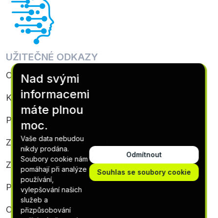
UŽITEČNÉ ODKAZY
O nás
Nad svými
informacemi
Kontaktujte nás
máte plnou
Podmínky & Podmínky
moc.
Vaše data nebudou
Zásady používání souborů cookie
nikdy prodána.
Odmítnout
Soubory cookie nám
Zásady ochrany osobních údajů
pomáhají při analýze
Souhlas se soubory cookie
používání,
Podmínky předplatného
vylepšování našich
služeb a
Odhlásit se z odběru
přizpůsobování