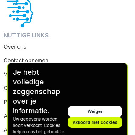
NUTTIGE LINKS
Over ons
Contact opnemen
Je hebt
Voorwaarden
volledige
Cookiebeleid
zeggenschap
over je
Privacybeleid
informatie.
Weiger
Abonnementsvoorwaarden
Uw gegevens worden
Akkoord met cookies
nooit verkocht. Cookies
Afmelden
helpen ons het gebruik te