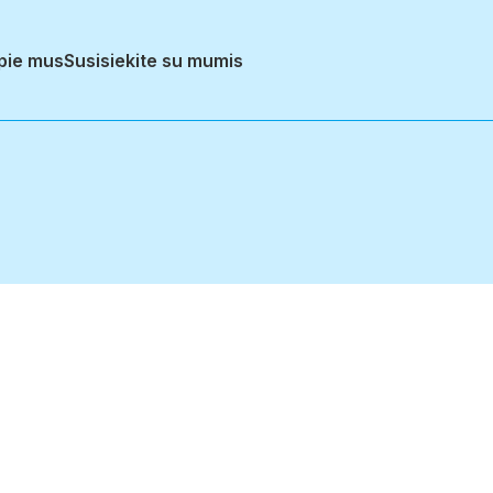
pie mus
Susisiekite su mumis