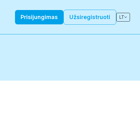
Prisijungimas
Užsiregistruoti
LT