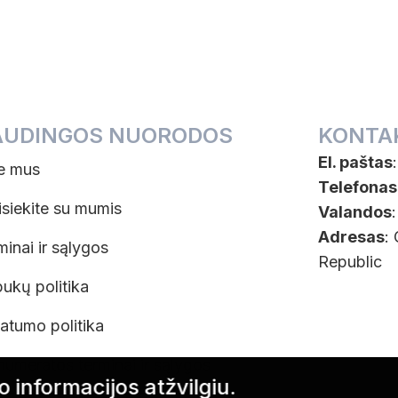
AUDINGOS NUORODOS
KONTA
El. paštas
e mus
Telefonas
isiekite su mumis
Valandos
Adresas
:
minai ir sąlygos
Republic
pukų politika
vatumo politika
numeratos terminai ir sąlygos
o informacijos atžvilgiu.