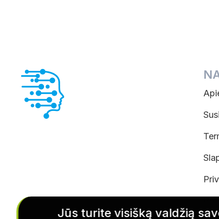
N
Api
Sus
Ter
Sla
Pri
Pre
Jūs turite visišką valdžią sav