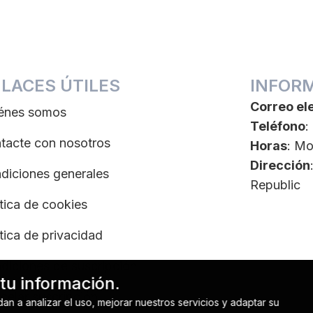
LACES ÚTILES
INFOR
Correo el
énes somos
Teléfono
:
tacte con nosotros
Horas
: Mo
Dirección
diciones generales
Republic
ítica de cookies
ítica de privacidad
diciones de suscripción
 tu información.
celar suscripción
n a analizar el uso, mejorar nuestros servicios y adaptar su