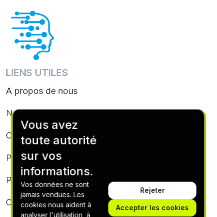
LIENS UTILES
A propos de nous
Nous contacter
Vous avez
Conditions générales
toute autorité
sur vos
Politique en matière de cookies
informations.
Politique de confidentialité
Vos données ne sont
Rejeter
jamais vendues. Les
Conditions d’abonnement
cookies nous aident à
Accepter les cookies
analyser l'utilisation, à