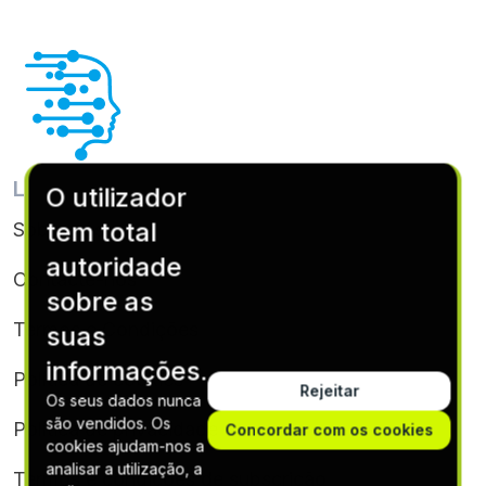
LIGAÇÕES ÚTEIS
O utilizador
tem total
Sobre nós
autoridade
Contacte-nos
sobre as
Termos e Condições
suas
informações.
Política de cookies
Rejeitar
Os seus dados nunca
são vendidos. Os
Política de privacidade
Concordar com os cookies
cookies ajudam-nos a
analisar a utilização, a
Termos e condições de subscrição