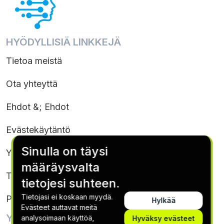
HYÖDYLLISIÄ LINKKEJÄ
Tietoa meistä
Ota yhteyttä
Ehdot &; Ehdot
Evästekäytäntö
Sinulla on täysi
Yksityisyyden suoja
määräysvalta
Tilausehdot & Ehdot
tietojesi suhteen.
Tietojasi ei koskaan myydä.
Peruuta tilaus
Hylkää
Evästeet auttavat meitä
YHTEYSTIEDOT
analysoimaan käyttöä,
Hyväksy evästeet