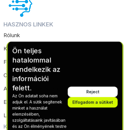
HASZNOS LINKEK
Rólunk
Kapcsolatfelvétel
Ön teljes
hatalommal
Feltételek & feltételek
rendelkezik az
Cookie-szabályzat
információi
felett.
Adatvédelmi irányelvek
Reject
Az Ön adatait soha nem
Előfizetési feltételek és feltételek
adjuk el. A sütik segítenek
Elfogadom a sütiket
minket a használat
elemzésében,
Leiratkozás
szolgáltatásaink javításában
KAPCSOLATTARTÁSI ADATOK
és az Ön élményének testre