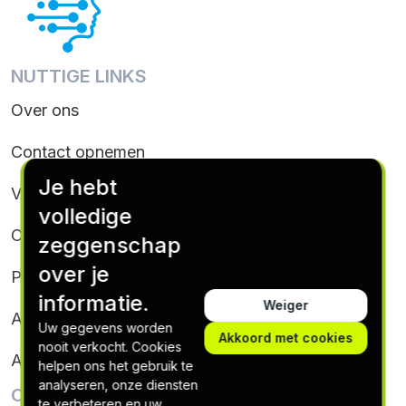
NUTTIGE LINKS
Over ons
Contact opnemen
Je hebt
Voorwaarden
volledige
Cookiebeleid
zeggenschap
over je
Privacybeleid
informatie.
Weiger
Abonnementsvoorwaarden
Uw gegevens worden
Akkoord met cookies
nooit verkocht. Cookies
Afmelden
helpen ons het gebruik te
analyseren, onze diensten
CONTACTINFORMATIE
te verbeteren en uw